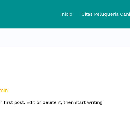
Inicio
Citas Peluqueria Cani
min
irst post. Edit or delete it, then start writing!