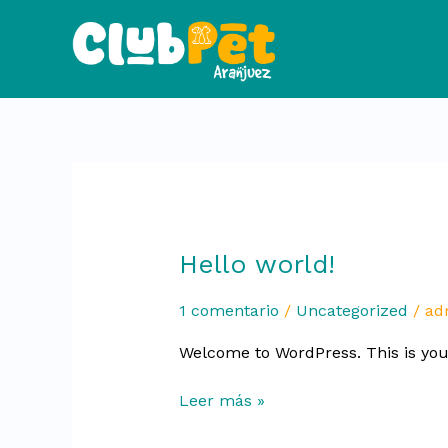
Ir
al
contenido
Hello
Hello world!
world!
1 comentario
/
Uncategorized
/
ad
Welcome to WordPress. This is your f
Leer más »