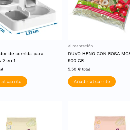
s
Alimentación
dor de comida para
DUVO HENO CON ROSA MO
 2 en 1
500 GR
5,50
€
tal
total
 al carrito
Añadir al carrito