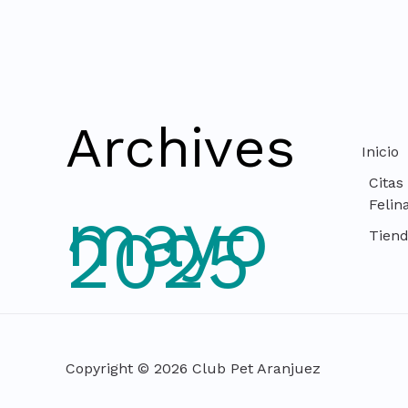
Archives
Inicio
Citas
mayo
Felin
2025
Tien
Copyright © 2026 Club Pet Aranjuez