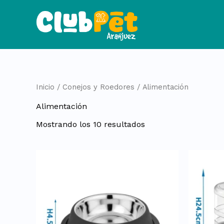
Ordenado
Ir
por
al
popularidad
contenido
Inicio
/
Conejos y Roedores
/ Alimentación
Alimentación
Mostrando los 10 resultados