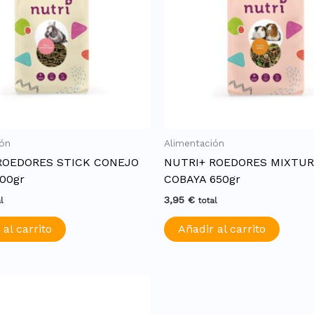
ión
Alimentación
ROEDORES STICK CONEJO
NUTRI+ ROEDORES MIXTU
00gr
COBAYA 650gr
3,95
€
l
total
 al carrito
Añadir al carrito