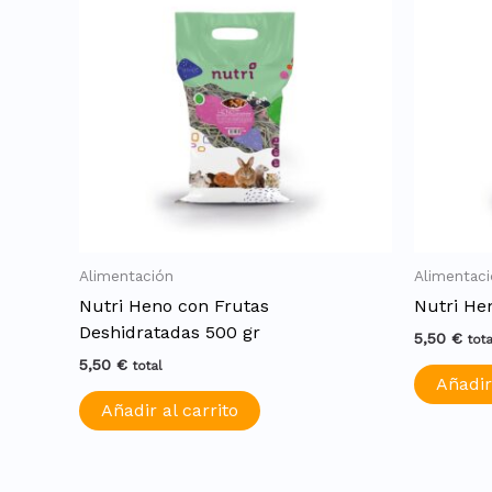
Alimentación
Alimentac
Nutri Heno con Frutas
Nutri He
Deshidratadas 500 gr
5,50
€
tota
5,50
€
total
Añadir
Añadir al carrito