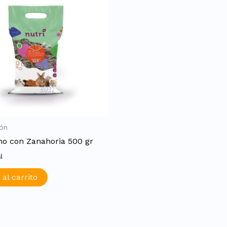
ión
no con Zanahoria 500 gr
l
 al carrito