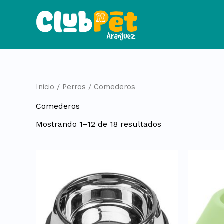
Ordenado
Ir
por
al
popularidad
contenido
Inicio
/
Perros
/ Comederos
Comederos
Mostrando 1–12 de 18 resultados