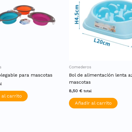
s
Comederos
legable para mascotas
Bol de alimentación lenta a
mascotas
al
8,50
€
total
 al carrito
Añadir al carrito