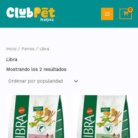
Ordenado
Ir
por
al
popularidad
contenido
Inicio
/
Perros
/ Libra
Libra
Mostrando los 2 resultados