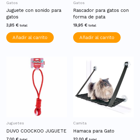
Gatos
Gatos
Juguete con sonido para
Rascador para gatos con
gatos
forma de pata
3,85
€
19,95
€
total
total
Añadir al carrito
Añadir al carrito
Juguetes
Camita
DUVO COOCKOO JUGUETE
Hamaca para Gato
7,00
€
32,00
€
total
total