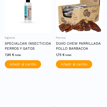
higiene
Perros
SPECIALCAN INSECTICIDA
DUVO CHEW PARRILLADA
PERROS Y GATOS
POLLO BARBACOA
7,95
€
1,75
€
total
total
Añadir al carrito
Añadir al carrito