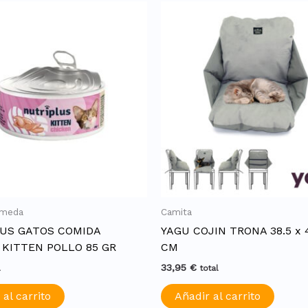
umeda
Camita
US GATOS COMIDA
YAGU COJIN TRONA 38.5 x 
KITTEN POLLO 85 GR
CM
33,95
€
l
total
 al carrito
Añadir al carrito