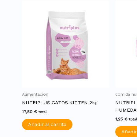
Alimentacion
comida h
NUTRIPLUS GATOS KITTEN 2kg
NUTRIPL
HUMEDA 
17,50
€
total
1,25
€
tota
Añadir al carrito
Añadir