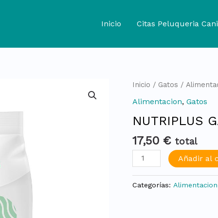
Inicio
Citas Peluqueria Cani
NUTRIPLUS
Inicio
/
Gatos
/
Alimenta
GATOS
Alimentacion
,
Gatos
ADULTO
NUTRIPLUS G
2kg
cantidad
17,50
€
total
Añadir al c
Categorías:
Alimentacion