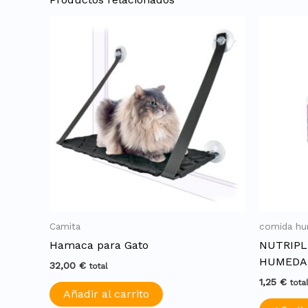
Camita
comida h
Hamaca para Gato
NUTRIPL
HUMEDA 
32,00
€
total
1,25
€
tota
Añadir al carrito