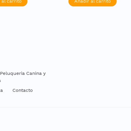
 al carrito
Añadir al carrito
 Peluqueria Canina y
a
da
Contacto