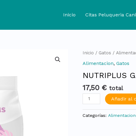
Inicio
Citas Peluqueria Cani
NUTRIPLUS
Inicio
/
Gatos
/
Alimenta
GATOS
Alimentacion
,
Gatos
KITTEN
NUTRIPLUS G
2kg
cantidad
17,50
€
total
Añadir al c
Categorías:
Alimentacion