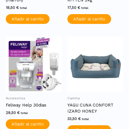
(marrón)
KITTEN 2kg
18,50
€
17,50
€
total
total
Añadir al carrito
Añadir al carrito
Accesorios
Camita
Feliway Help 30dias
YAGU CUNA CONFORT
IZARO HONEY
29,50
€
total
33,50
€
total
Añadir al carrito