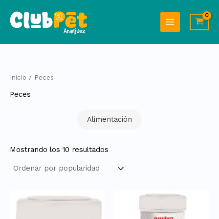
Ordenado
Ir
por
al
popularidad
contenido
Inicio
/ Peces
Peces
Alimentación
Mostrando los 10 resultados