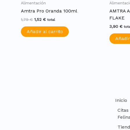
Alimentación
Alimentac
Amtra Pro Oranda 100ml
AMTRA A
FLAKE
1,79
€
1,52
€
total
3,90
€
tot
Añadir al carrito
Añadir
Inicio
Citas
Felin
Tien