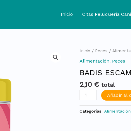
Inicio
Citas Peluqueria Cani
BADIS
Inicio
/
Peces
/
Alimenta
ESCAMA
Alimentación
,
Peces
TROPICAL
BADIS ESCAM
100ml
20gr
2,10
€
total
cantidad
Añadir al c
Categorías:
Alimentación