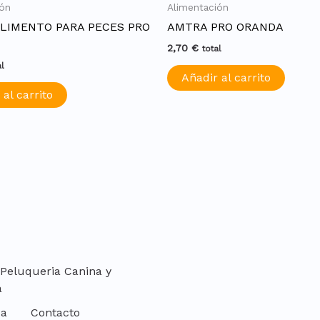
ión
Alimentación
LIMENTO PARA PECES PRO
AMTRA PRO ORANDA
2,70
€
total
al
Añadir al carrito
 al carrito
 Peluqueria Canina y
a
da
Contacto