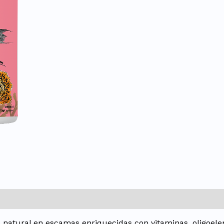
 natural en escamas enriquecidas con vitaminas, oligoelem