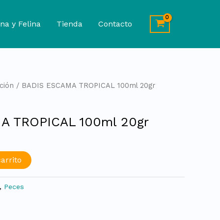
na y Felina
Tienda
Contacto
ción
/ BADIS ESCAMA TROPICAL 100ml 20gr
A TROPICAL 100ml 20gr
arrito
,
Peces