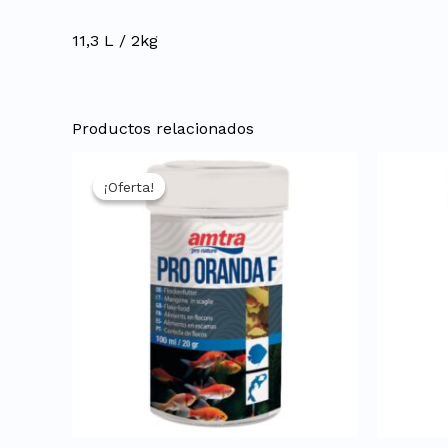
11,3 L / 2kg
Productos relacionados
El
El
precio
precio
¡Oferta!
¡Oferta!
original
actual
era:
es:
1,79 €.
1,52 €.