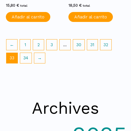
15,80
€
18,50
€
total
total
Añadir al carrito
Añadir al carrito
←
1
2
3
…
30
31
32
33
34
→
Archives