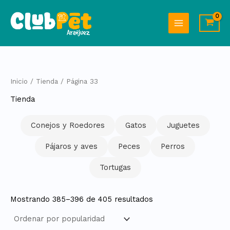
Ordenado
Ir
por
al
popularidad
contenido
Inicio
/
Tienda
/ Página 33
Tienda
Conejos y Roedores
Gatos
Juguetes
Pájaros y aves
Peces
Perros
Tortugas
Mostrando 385–396 de 405 resultados