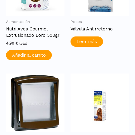
Alimentación
Peces
Nutri Aves Gourmet
Válvula Antirretorno
Extrusionado Loro 500gr
Leer más
4,90
€
total
Añadir al carrito